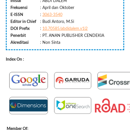
Inisial
: ABDI DALEM
Frekuensi
: April dan Oktober
E-ISSN
:
3063-3540
Editor in Chief
: Budi Antoro, M.Si
DOI
Prefix
:
10.70585/abdidalem.v1i2
Penerbit
: PT. ANAN PUBLISHER CENDEKIA
Akreditasi
: Non Sinta
Index On :
Member Of: