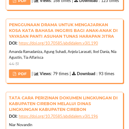
PDF
|
Views
: 168 times |
Download
: 123 times
PENGGUNAAN DRAMA UNTUK MENGAJARKAN
KOSA KATA BAHASA INGGRIS BAGI ANAK-ANAK DI
YAYASAN PANTI ASUHAN TUNAS HARAPAN JITRA
DOI:
https://doi.org/10.70585/abdidalem.v3i1.190
Amanda Ramadaniza, Agung Suhadi, Anjela Larasati, Ikel Dania, Nia
Agustin, Tia Alfarisca
44-51
PDF
|
Views
: 79 times |
Download
: 93 times
TATA CARA PERIZINAN DOKUMEN LINGKUNGAN DI
KABUPATEN CIREBON MELALUI DINAS
LINGKUNGAN KABUPATEN CIREBON
DOI:
https://doi.org/10.70585/abdidalem.v3i1.196
Niar Novandin