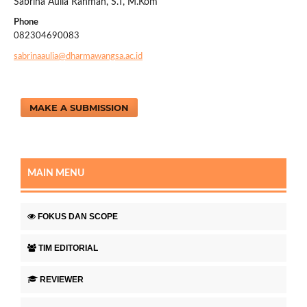
Sabrina Aulia Rahmah, S.T, M.Kom
Phone
082304690083
sabrinaaulia@dharmawangsa.ac.id
MAKE A SUBMISSION
MAIN MENU
FOKUS DAN SCOPE
TIM EDITORIAL
REVIEWER