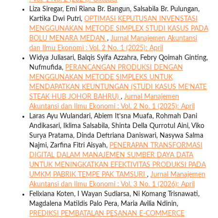
Liza Siregar, Emi Riana Br. Bangun, Salsabila Br. Pulungan,
Kartika Dwi Putri,
OPTIMASI KEPUTUSAN INVENSTASI
MENGGUNAKAN METODE SIMPLEX STUDI KASUS PADA
BOLU MENARA MEDAN
,
Jurnal Manajemen Akuntansi
dan Ilmu Ekonomi : Vol. 2 No. 1 (2025): April
Widya Juliasari, Balqis Syifa Azzahra, Febry Qoimah Ginting,
Nufmufida,
PERANCANGAN PRODUKSI DENGAN
MENGGUNAKAN METODE SIMPLEKS UNTUK
MENDAPATKAN KEUNTUNGAN (STUDI KASUS ME’NATE
STEAK HUB JOHOR BAHRU)
,
Jurnal Manajemen
Akuntansi dan Ilmu Ekonomi : Vol. 2 No. 1 (2025): April
Laras Ayu Wulandari, Abiem It’sna Muafa, Rohmah Dani
Andikasari, Iklima Salsabila, Shinta Della Qurrotul Aini, Viko
Surya Pratama, Dinda Deftriana Daniswari, Nasywa Salma
Najmi, Zarfina Fitri Aisyah,
PENERAPAN TRANSFORMASI
DIGITAL DALAM MANAJEMEN SUMBER DAYA DATA
UNTUK MENINGKATKAN EFEKTIVITAS PRODUKSI PADA
UMKM PABRIK TEMPE PAK TAMSURI
,
Jurnal Manajemen
Akuntansi dan Ilmu Ekonomi : Vol. 3 No. 1 (2026): April
Felixiana Koten, I Wayan Sudiarsa, Ni Komang Trisnawati,
Magdalena Matildis Palo Pera, Maria Avilia Ndinin,
PREDIKSI PEMBATALAN PESANAN E-COMMERCE